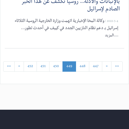
بالإثباتات والأدلة.. روسيا تكشف عن هذا الخبر
الصادم لإسرائيل
وكالة المخا الإخبارية اتهمت وزارة الخارجية الروسية الثلاثاء
2022-5-4 |
إسرائيل بـ دعم نظام النازيين الجدد في كييف في أحدث تطور...
....المزيد
»»
»
452
451
450
449
448
447
«
««