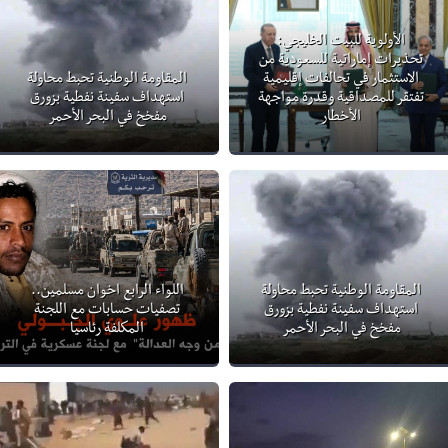
الأولوية للبيت الخليجي:
تحذيرات إماراتية للسعودية من
الاستثمار في تحالفات إقليمية
المقاومة الوطنية تحبط محاولة
تفتقر للمصداقية وقدرة مواجهة
استهداف سفينة نفطية بزورق
الأخطار
مفخخ في البحر الأحمر
المقاومة الوطنية تحبط محاولة
اللواء الرابع اخوان مسلمين..
استهداف سفينة نفطية بزورق
تصفيات حسابات مع اللجنة
مفخخ في البحر الأحمر
المكلفة رئاسيا