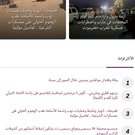
فضيحة.. انهيار وتخبط وعمليات
أزمة بترول وازدحام كبير أمام
نهب واسعة للأسلحة عقب
المحطات في مارب واضطرابات
الهجوم الحوثي على معسكرات
عسكرية تضرب حضرموت
الشرعية.. تفاصيل مؤلمة
الأكثر قراءة
1
‎بينهم قطري وبحريني.. أقوى 5 مرشحين لمنافسة إنفانتينو على رئاسة الاتحاد الدولي
2
لكرة القدم (الفيفا)
‎فضيحة.. انهيار وتخبط وعمليات نهب واسعة للأسلحة عقب الهجوم الحوثي على
3
معسكرات الشرعية.. تفاصيل مؤلمة
‎منتسبو صحيفة 26 سبتمبر وموقع سبتمبر نت يشكون إسقاط أسمائهم من كشوفات
4
الراتب السعودي