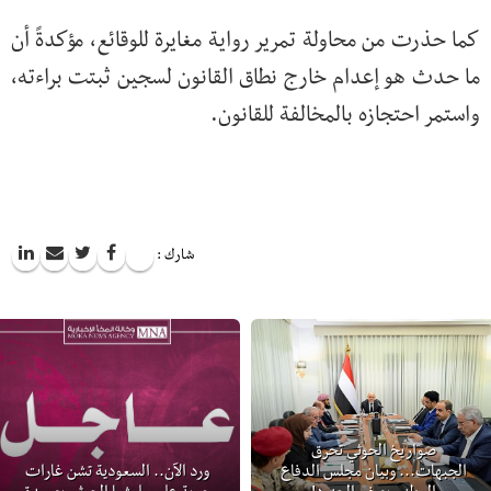
كما حذرت من محاولة تمرير رواية مغايرة للوقائع، مؤكدةً أن
ما حدث هو إعدام خارج نطاق القانون لسجين ثبتت براءته،
واستمر احتجازه بالمخالفة للقانون.
شارك :
صواريخ الحوثي تحرق
الجبهات... وبيان مجلس الدفاع
ورد الآن.. السعودية تشن غارات