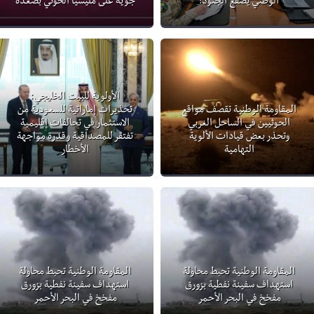
الوطني يصفع الجنود!
جوية على مليشيا الحوثي بصعدة
الأولوية للبيت الخليجي:
المقاومة الوطنية تقصف مواقع
تحذيرات إماراتية للسعودية من
الحوثيين في الساحل الغربي
الاستثمار في تحالفات إقليمية
وتحذر بعض قيادات الألوية
تفتقر للمصداقية وقدرة مواجهة
التهامية
الأخطار
المقاومة الوطنية تحبط محاولة
المقاومة الوطنية تحبط محاولة
استهداف سفينة نفطية بزورق
استهداف سفينة نفطية بزورق
مفخخ في البحر الأحمر
مفخخ في البحر الأحمر