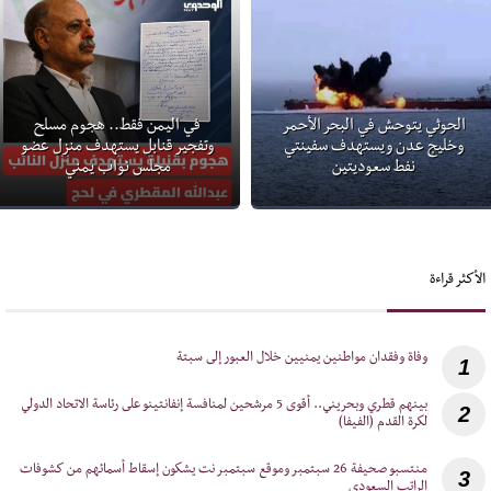
الحوثي يتوحش في البحر الأحمر
في اليمن فقط.. هجوم مسلح
وخليج عدن ويستهدف سفينتي
وتفجير قنابل يستهدف منزل عضو
نفط سعوديتين
مجلس نواب يمني
الأكثر قراءة
1
‎بينهم قطري وبحريني.. أقوى 5 مرشحين لمنافسة إنفانتينو على رئاسة الاتحاد الدولي
2
لكرة القدم (الفيفا)
‎منتسبو صحيفة 26 سبتمبر وموقع سبتمبر نت يشكون إسقاط أسمائهم من كشوفات
3
الراتب السعودي