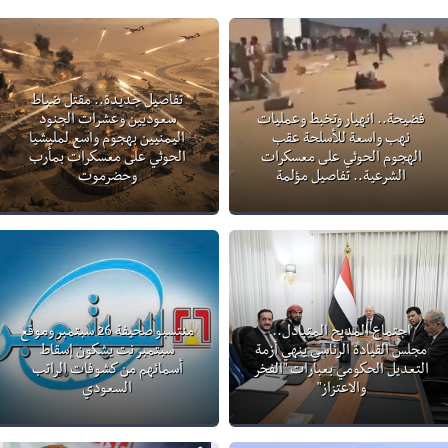
تفاصيل جديدة.. مقتل ضباط
فضيحة.. انهيار وتخبط وعمليات
سعوديين وعشرات الجنود
نهب واسعة للأسلحة عقب
اليمنيين بهجوم واسع لمليشيا
الهجوم الحوثي على معسكرات
الحوثي على معسكرات بمأرب
الشرعية.. تفاصيل مؤلمة
وحضرموت
اجتماع المديح المتبادل..
منتسبو صحيفة 26 سبتمبر وموقع
مجلس القيادة الرئاسي ينهي أزمة
سبتمبر نت يشكون إسقاط
التعديل الحكومي بعبارات "الفخر
أسمائهم من كشوفات الراتب
والاعتزاز"
السعودي