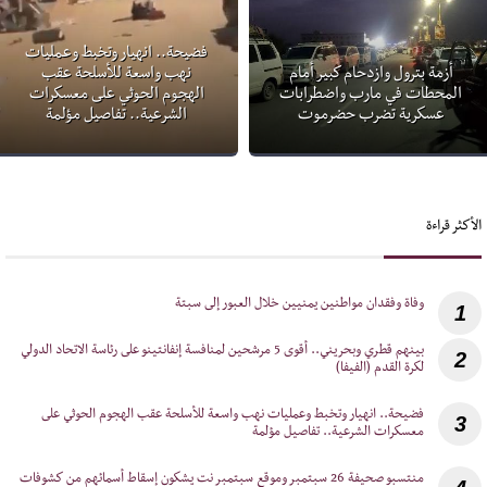
فضيحة.. انهيار وتخبط وعمليات
أزمة بترول وازدحام كبير أمام
نهب واسعة للأسلحة عقب
المحطات في مارب واضطرابات
الهجوم الحوثي على معسكرات
عسكرية تضرب حضرموت
الشرعية.. تفاصيل مؤلمة
الأكثر قراءة
1
‎بينهم قطري وبحريني.. أقوى 5 مرشحين لمنافسة إنفانتينو على رئاسة الاتحاد الدولي
2
لكرة القدم (الفيفا)
‎فضيحة.. انهيار وتخبط وعمليات نهب واسعة للأسلحة عقب الهجوم الحوثي على
3
معسكرات الشرعية.. تفاصيل مؤلمة
‎منتسبو صحيفة 26 سبتمبر وموقع سبتمبر نت يشكون إسقاط أسمائهم من كشوفات