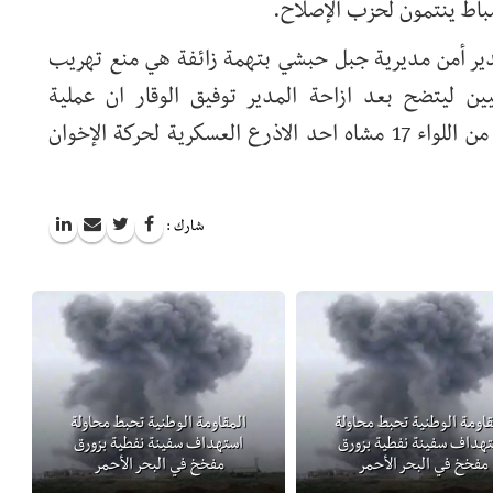
ضباط ينتمون لحزب الإصلاح.
ر أمن مديرية جبل حبشي بتهمة زائفة هي منع تهريب
ين ليتضح بعد ازاحة المدير توفيق الوقار ان عملية
التهريب تضاعفت بشكل كبير وبرعاية من اللواء 17 مشاه احد الاذرع العسكرية لحركة الإخوان
شارك :
قاومة الوطنية تحبط محاولة
المقاومة الوطنية تحبط محاولة
هداف سفينة نفطية بزورق
استهداف سفينة نفطية بزورق
مفخخ في البحر الأحمر
مفخخ في البحر الأحمر