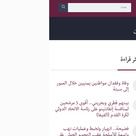
ن
ر قراءة
‎وفاة وفقدان مواطنين يمنيين خلال العبور
إلى سبتة
‎بينهم قطري وبحريني.. أقوى 5 مرشحين
لمنافسة إنفانتينو على رئاسة الاتحاد الدولي
لكرة القدم (الفيفا)
‎فضيحة.. انهيار وتخبط وعمليات نهب
واسعة للأسلحة عقب الهجوم الحوثي على