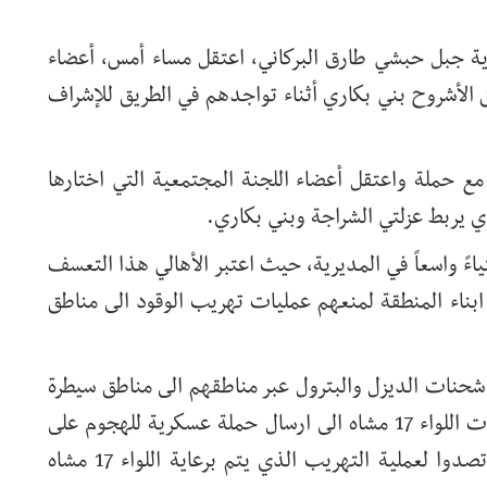
ية جبل حبشي طارق البركاني، اعتقل مساء أمس، أعضاء
 الأشروح بني بكاري أثناء تواجدهم في الطريق للإشراف
ع حملة واعتقل أعضاء اللجنة المجتمعية التي اختارها
ي يربط عزلتي الشراجة وبني بكاري.
اءً واسعاً في المديرية، حيث اعتبر الأهالي هذا التعسف
 ابناء المنطقة لمنعهم عمليات تهريب الوقود الى مناطق
ر شحنات الديزل والبترول عبر مناطقهم الى مناطق سيطرة
مليشيات الحوثي، الامر الذي دفع بقوات اللواء 17 مشاه الى ارسال حملة عسكرية للهجوم على
قرى المنطقة ومطاردة الشباب الذين تصدوا لعملية التهريب الذي يتم برعاية اللواء 17 مشاه