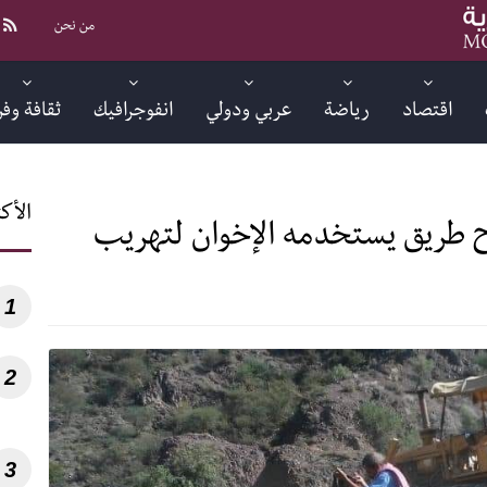
من نحن
اقتصاد
رياضة
عربي ودولي
انفوجرافيك
ثقافة وف
الأكث
اح طريق يستخدمه الإخوان لتهريب
1
2
3