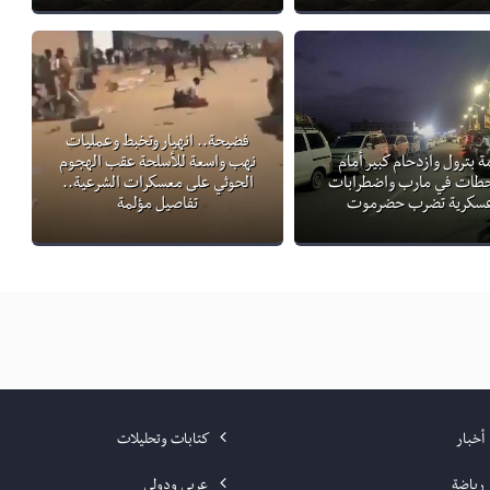
فضيحة.. انهيار وتخبط وعمليات
ة بترول وازدحام كبير أمام
نهب واسعة للأسلحة عقب الهجوم
حطات في مارب واضطرابات
الحوثي على معسكرات الشرعية..
سكرية تضرب حضرموت
تفاصيل مؤلمة
أخبار
كتابات وتحليلات
رياضة
عربي ودولي