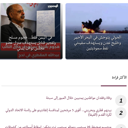
الحوثي يتوحش في البحر الأحمر
في اليمن فقط.. هجوم مسلح
وخليج عدن ويستهدف سفينتي
وتفجير قنابل يستهدف منزل عضو
نفط سعوديتين
مجلس نواب يمني
الأكثر قراءة
1
‎بينهم قطري وبحريني.. أقوى 5 مرشحين لمنافسة إنفانتينو على رئاسة الاتحاد الدولي
2
لكرة القدم (الفيفا)
‎منتسبو صحيفة 26 سبتمبر وموقع سبتمبر نت يشكون إسقاط أسمائهم من كشوفات