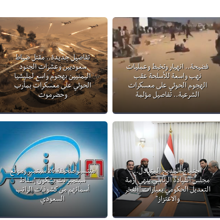
تفاصيل جديدة.. مقتل ضباط
فضيحة.. انهيار وتخبط وعمليات
سعوديين وعشرات الجنود
نهب واسعة للأسلحة عقب
اليمنيين بهجوم واسع لمليشيا
الهجوم الحوثي على معسكرات
الحوثي على معسكرات بمأرب
الشرعية.. تفاصيل مؤلمة
وحضرموت
اجتماع المديح المتبادل..
منتسبو صحيفة 26 سبتمبر وموقع
مجلس القيادة الرئاسي ينهي أزمة
سبتمبر نت يشكون إسقاط
التعديل الحكومي بعبارات "الفخر
أسمائهم من كشوفات الراتب
والاعتزاز"
السعودي