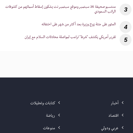
‎منتسبو صحيفة 26 سبتمبر وموقع سبتمبر نت يشكون إسقاط أسمائهم من كشوفات
3
الراتب السعودي
4
5
أخبار
كتابات وتحليلات
اقتصاد
رياضة
عربي ودولي
منوعات