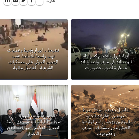
شارك :
فضيحة.. انهيار وتخبط وعمليات
أزمة بترول وازدحام كبير أمام
نهب واسعة للأسلحة عقب
المحطات في مارب واضطرابات
الهجوم الحوثي على معسكرات
عسكرية تضرب حضرموت
الشرعية.. تفاصيل مؤلمة
تفاصيل جديدة.. مقتل ضباط
سعوديين وعشرات الجنود
اجتماع المديح المتبادل..
اليمنيين بهجوم واسع لمليشيا
مجلس القيادة الرئاسي ينهي أزمة
الحوثي على معسكرات بمأرب
التعديل الحكومي بعبارات "الفخر
وحضرموت
والاعتزاز"