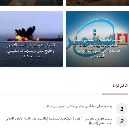
منتسبو صحيفة 26 سبتمبر وموقع
سبتمبر نت يشكون إسقاط
الحوثي يتوحش في البحر الأحمر
أسمائهم من كشوفات الراتب
وخليج عدن ويستهدف سفينتي
السعودي
نفط سعوديتين
الأكثر قراءة
1
‎بينهم قطري وبحريني.. أقوى 5 مرشحين لمنافسة إنفانتينو على رئاسة الاتحاد الدولي
2
لكرة القدم (الفيفا)