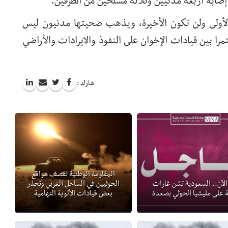
لأولى ولن تكون الأخيرة، ويذهب ضحيتها مدنيون ليس
را بين قيادات الإخوان على النفوذ والايرادات والأراضي
شارك :
المقاومة الوطنية تقصف مواقع
الآن.. السعودية تشن غارات
الحوثيين في الساحل الغربي وتحذر
 على مليشيا الحوثي بصعدة
بعض قيادات الألوية التهامية