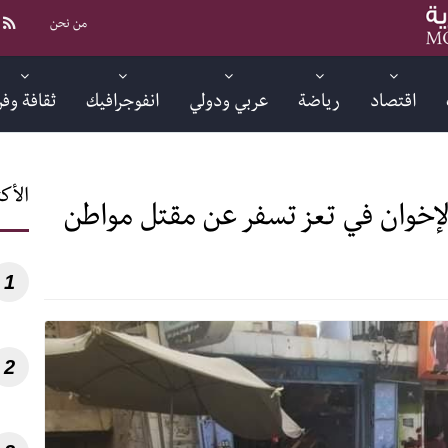
من نحن
اقتصاد
رياضة
عربي ودولي
انفوجرافيك
ثقافة وف
الأكث
إخوان في تعز تسفر عن مقتل مواطن
1
2