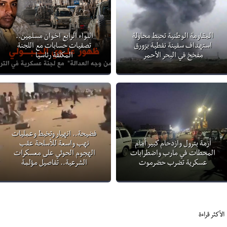
المقاومة الوطنية تحبط محاولة
اللواء الرابع اخوان مسلمين..
استهداف سفينة نفطية بزورق
تصفيات حسابات مع اللجنة
مفخخ في البحر الأحمر
المكلفة رئاسيا
فضيحة.. انهيار وتخبط وعمليات
أزمة بترول وازدحام كبير أمام
نهب واسعة للأسلحة عقب
المحطات في مارب واضطرابات
الهجوم الحوثي على معسكرات
عسكرية تضرب حضرموت
الشرعية.. تفاصيل مؤلمة
الأكثر قراءة