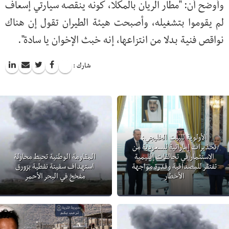
وأوضح أن: "مطار الريان بالمكلا، كونه ينقصه سيارتي إسعاف
لم يقوموا بتشغيله، وأصبحت هيئة الطيران تقول إن هناك
نواقص فنية بدلا من انتزاعها، إنه خبث الإخوان يا سادة".
شارك :
الأولوية للبيت الخليجي:
تحذيرات إماراتية للسعودية من
الاستثمار في تحالفات إقليمية
المقاومة الوطنية تحبط محاولة
تفتقر للمصداقية وقدرة مواجهة
استهداف سفينة نفطية بزورق
الأخطار
مفخخ في البحر الأحمر