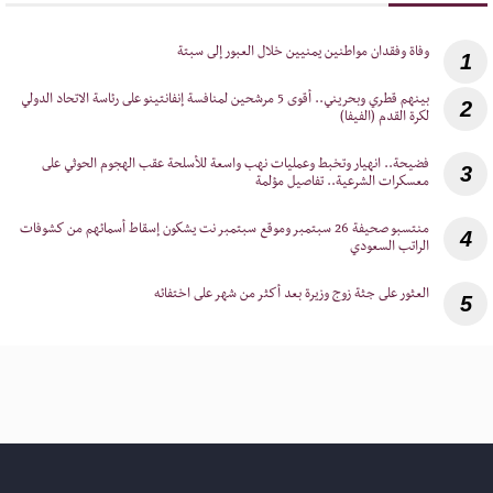
1
‎بينهم قطري وبحريني.. أقوى 5 مرشحين لمنافسة إنفانتينو على رئاسة الاتحاد الدولي
2
لكرة القدم (الفيفا)
‎فضيحة.. انهيار وتخبط وعمليات نهب واسعة للأسلحة عقب الهجوم الحوثي على
3
معسكرات الشرعية.. تفاصيل مؤلمة
‎منتسبو صحيفة 26 سبتمبر وموقع سبتمبر نت يشكون إسقاط أسمائهم من كشوفات
4
الراتب السعودي
5