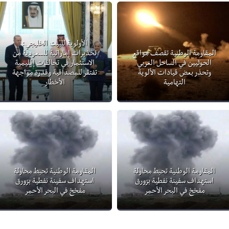
الأولوية للبيت الخليجي:
المقاومة الوطنية تقصف مواقع
تحذيرات إماراتية للسعودية من
الحوثيين في الساحل الغربي
الاستثمار في تحالفات إقليمية
وتحذر بعض قيادات الألوية
تفتقر للمصداقية وقدرة مواجهة
التهامية
الأخطار
المقاومة الوطنية تحبط محاولة
المقاومة الوطنية تحبط محاولة
استهداف سفينة نفطية بزورق
استهداف سفينة نفطية بزورق
مفخخ في البحر الأحمر
مفخخ في البحر الأحمر