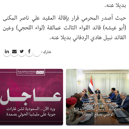
بديلا عنه.
حيث أصدر المحرمي قرار بإقالة العقيد علي ناصر المكنى
(أبو عيشه) قائد اللواء الثالث عمالقة (لواء اللحجي) وعين
القائد نبيل هادي الردفاني بديلا عنه.
شارك :
صواريخ الحوثي تحرق
الجبهات... وبيان مجلس الدفاع
ورد الآن.. السعودية تشن غارات
الوطني يصفع الجنود!
جوية على مليشيا الحوثي بصعدة