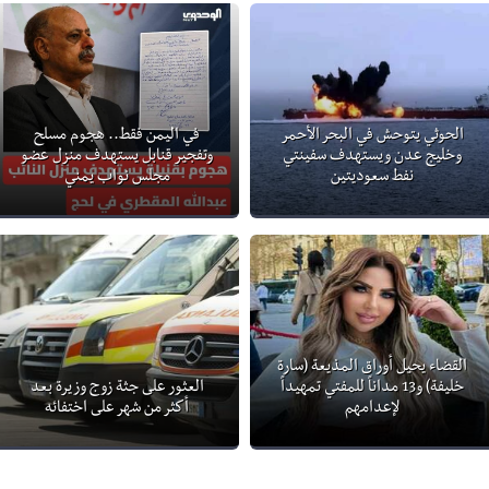
الحوثي يتوحش في البحر الأحمر
في اليمن فقط.. هجوم مسلح
وخليج عدن ويستهدف سفينتي
وتفجير قنابل يستهدف منزل عضو
نفط سعوديتين
مجلس نواب يمني
القضاء يحيل أوراق المذيعة (سارة
خليفة) و13 مداناً للمفتي تمهيداً
العثور على جثة زوج وزيرة بعد
لإعدامهم
أكثر من شهر على اختفائه