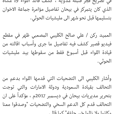
في تصريح فجر قنبلة مدوية ، كشف قائد اللواء 19 مشاه
الذي كان يتمركز في بيحان تفاصيل مؤامرة جماعة الاخوان
بتسليمها قبل نحو شهر الى مليشيات الحوثي.
العميد ركن / علي صالح الكليبي المصعبي ظهر في مقطع
فيديو قصير كشف فيه تفاصيل ما جرى وأسباب اقالته من
قيادة اللواء قبل أسبوع فقط من سقوطها بيد مليشيات
الحوثي.
وأشار الكليبي الى التضحيات التي قدمها اللواء بدعم من
التحالف بقيادة السعودية ودولة الامارات والتي توجت
بتحرير مديريات بيحان في ديسمبر 2017م ، مؤكداً على ان
التحالف قدم كل الدعم السخي والتضحيات "وصدقوا معنا
وكانوا ولا زالوا خير حلفاء" كما قال.