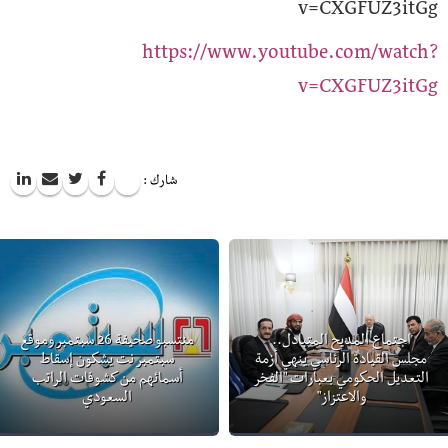
v=CXGFUZ3itGg
https://www.youtube.com/watch?
v=CXGFUZ3itGg
شارك :
اجتماع المديح المتبادل..
منتسبو صحيفة 26 سبتمبر وموقع
مجلس القيادة الرئاسي ينهي أزمة
سبتمبر نت يشكون إسقاط
التعديل الحكومي بعبارات "الفخر
أسمائهم من كشوفات الراتب
والاعتزاز"
السعودي