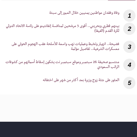
1
‎بينهم قطري وبحريني.. أقوى 5 مرشحين لمنافسة إنفانتينو على رئاسة الاتحاد الدولي
2
لكرة القدم (الفيفا)
‎فضيحة.. انهيار وتخبط وعمليات نهب واسعة للأسلحة عقب الهجوم الحوثي على
3
معسكرات الشرعية.. تفاصيل مؤلمة
‎منتسبو صحيفة 26 سبتمبر وموقع سبتمبر نت يشكون إسقاط أسمائهم من كشوفات
4
الراتب السعودي
5