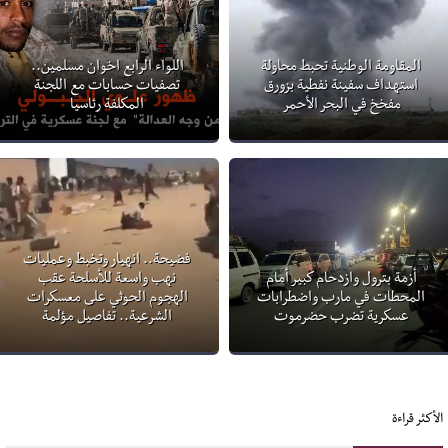
المقاومة الوطنية تحبط محاولة
اللواء الرابع اخوان مسلمين..
استهداف سفينة نفطية بزورق
تصفيات حسابات مع اللجنة
مفخخ في البحر الأحمر
المكلفة رئاسيا
فضيحة.. انهيار وتخبط وعمليات
أزمة بترول وازدحام كبير أمام
نهب واسعة للأسلحة عقب
المحطات في مارب واضطرابات
الهجوم الحوثي على معسكرات
عسكرية تضرب حضرموت
الشرعية.. تفاصيل مؤلمة
الأكثر قراءة