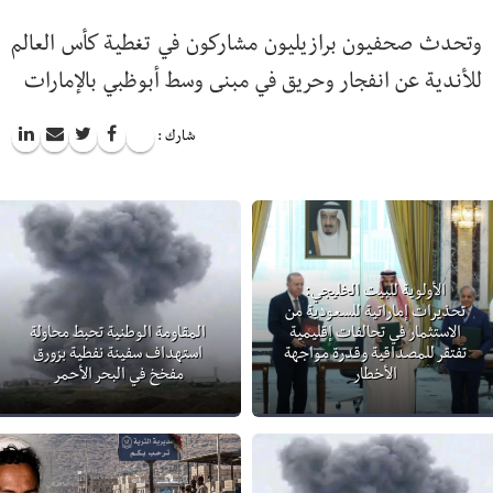
وتحدث ‏صحفيون برازيليون مشاركون في تغطية كأس العالم
للأندية عن انفجار وحريق في مبنى وسط أبوظبي بالإمارات
شارك :
الأولوية للبيت الخليجي:
تحذيرات إماراتية للسعودية من
الاستثمار في تحالفات إقليمية
المقاومة الوطنية تحبط محاولة
تفتقر للمصداقية وقدرة مواجهة
استهداف سفينة نفطية بزورق
الأخطار
مفخخ في البحر الأحمر